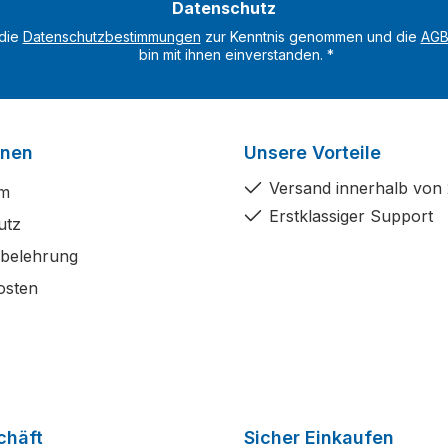
Datenschutz
*
 die
Datenschutzbestimmungen
zur Kenntnis genommen und die
AG
bin mit ihnen einverstanden.
*
onen
Unsere Vorteile
Versand innerhalb von
um
Erstklassiger Support
utz
sbelehrung
osten
chäft
Sicher Einkaufen