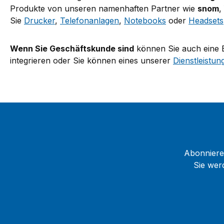
Typ A-Anschlüsse 2x Gigabit-Ethernet-
Produkte von unseren namenhaften Partner wie
snom
,
Anschlüsse Erweiterbar mit D8C
Sie
Drucker
,
Telefonanlagen
,
Notebooks
oder
Headsets
Erweiterungsmodulen Antibakterielles
Gehäuse Stromversorgung über Ethernet
Wenn Sie Geschäftskunde sind
können Sie auch eine 
(PoE) Fernwartung durch SRAPS Device
integrieren oder Sie können eines unserer
Dienstleistun
Manager möglich
Abonnieren
Sie wer