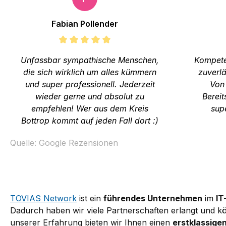
komfortable Kommunikation auf höchstem
Niveau. Auch in puncto Nachhaltigkeit und
Fabian Pollender
Hygiene setzt das Snom D892M Maßstäbe:
Das Gehäuse besteht
aus umweltfreundlichem, recyceltem
Unfassbar sympathische Menschen,
Kompeten
Kunststoff und verfügt über
die sich wirklich um alles kümmern
zuverlä
eine antibakterielle Oberfläche, die
und super professionell. Jederzeit
Von 
zusätzlichen Schutz im täglichen Einsatz
wieder gerne und absolut zu
Bereit
bietet. Das Snom D892M – leistungsstark,
empfehlen! Wer aus dem Kreis
sup
zukunftssicher und nachhaltig.
Bottrop kommt auf jeden Fall dort :)
Leistungsmerkmale Schnurloser DECT-
Quelle: Google Rezensionen
Hörer Hochauflösendes, neigbares 5-Zoll-
IPS-Farbdisplay (1.280 × 720 Pixel)
Integriertes WLAN für drahtlose
Netzwerkverbindung Integriertes Bluetooth
für Headset-Konnektivität 40
TOVIAS Network
ist ein
führendes Unternehmen
im
IT
programmierbare mehrfarbige
Dadurch haben wir viele Partnerschaften erlangt und k
Funktionstasten (10 physische) 2x USB 2.0
unserer Erfahrung bieten wir Ihnen einen
erstklassige