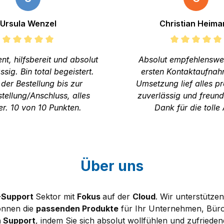
Ursula Wenzel
Christian Heima
t, hilfsbereit und absolut
Absolut empfehlenswer
ssig. Bin total begeistert.
ersten Kontaktaufnah
der Bestellung bis zur
Umsetzung lief alles pr
stellung/Anschluss, alles
zuverlässig und freundl
er. 10 von 10 Punkten.
Dank für die tolle 
Über uns
-Support
Sektor mit
Fokus
auf der
Cloud
. Wir unterstütz
önnen die
passenden Produkte
für Ihr Unternehmen, Büro 
n Support
, indem Sie sich absolut wollfühlen und zufriede