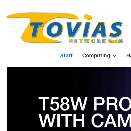
m Hauptinhalt springen
Zur Suche springen
Zur Hauptnavigation springen
Start
Computing
H
Bildergalerie überspringen