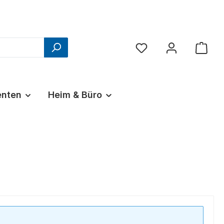
Du hast 0 Produkte au
nten
Heim & Büro