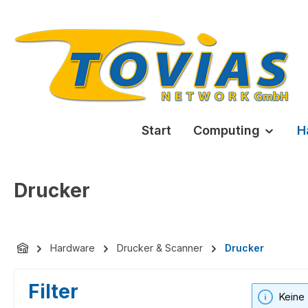
m Hauptinhalt springen
Zur Suche springen
Zur Hauptnavigation springen
Start
Computing
H
Drucker
Hardware
Drucker & Scanner
Drucker
Filter
Keine