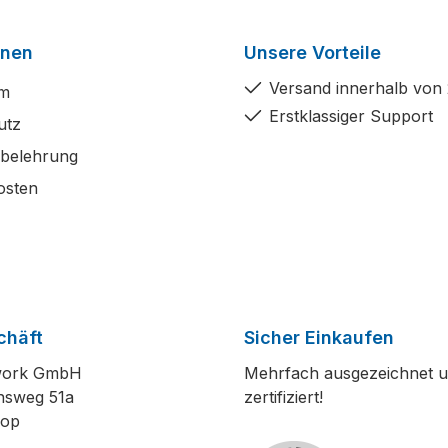
onen
Unsere Vorteile
Versand innerhalb von
um
Erstklassiger Support
utz
sbelehrung
osten
chäft
Sicher Einkaufen
work GmbH
Mehrfach ausgezeichnet 
nsweg 51a
zertifiziert!
rop